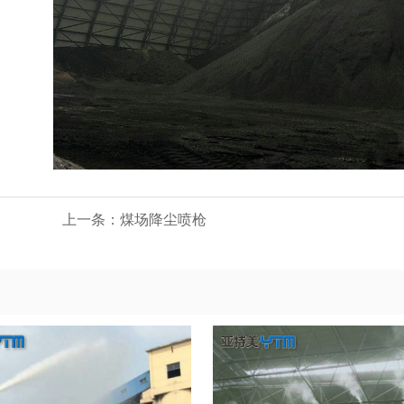
上一条：
煤场降尘喷枪