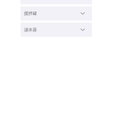
搅拌罐
滤水器