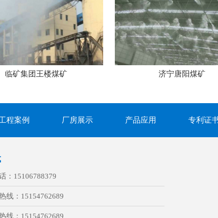
临矿集团王楼煤矿
济宁唐阳煤矿
工程案例
厂房展示
产品应用
专利证
式
话：
15106788379
热线：
15154762689
热线：
15154762689