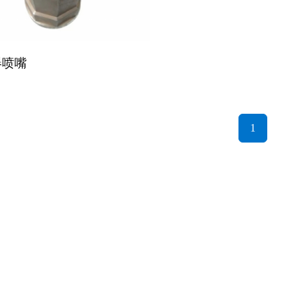
器喷嘴
1