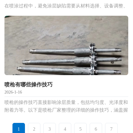
在喷涂过程中，避免涂层缺陷需要从材料选择、设备调整、
操作规范、环境控制等多方面综合管理。以下是喷枪厂家整
理的具体措施，帮助系统性预防常见问题：
喷枪有哪些操作技巧
2026-1-16
喷枪的操作技巧直接影响涂层质量，包括均匀度、光泽度和
附着力等。以下是喷枪厂家整理的详细的操作技巧，涵盖握
枪姿势、喷涂路径、参数匹配及特殊场景处理，帮助您掌握
Z业
1
2
3
4
5
6
7